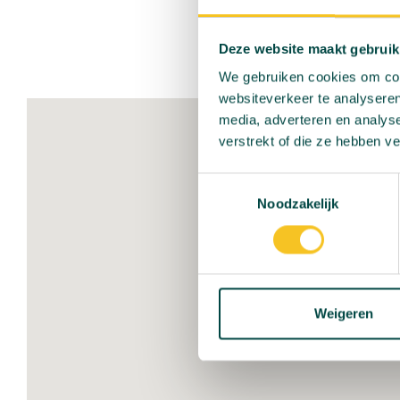
Vind ons in het hartje v
ideale plek, op een st
Deze website maakt gebruik
We gebruiken cookies om cont
websiteverkeer te analyseren
media, adverteren en analys
verstrekt of die ze hebben v
Toestemmingsselectie
Noodzakelijk
Weigeren