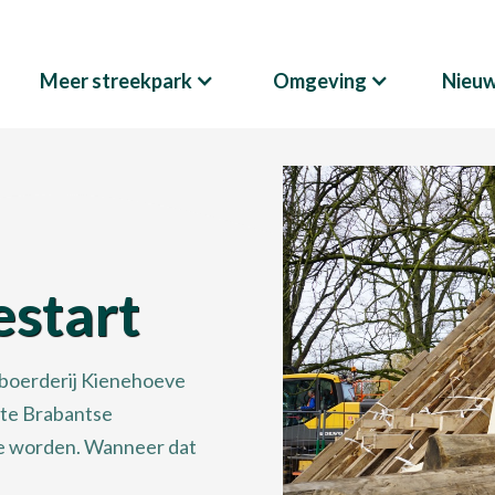
Meer streekpark
Omgeving
Nieu
estart
boerderij Kienehoeve
ote Brabantse
te worden. Wanneer dat