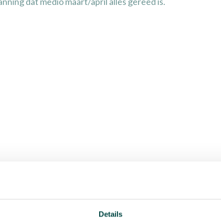
anning dat medio maart/april alles gereed is.
Locatie
ek Streekpark Kien
Details